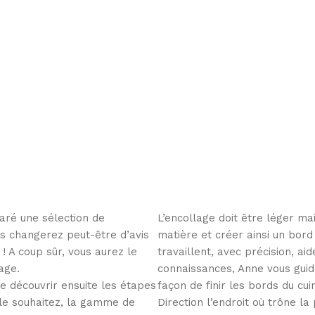
aré une sélection de
L’encollage doit être léger m
us changerez peut-être d’avis
matière et créer ainsi un bord d
! A coup sûr, vous aurez le
travaillent, avec précision, ai
age.
connaissances, Anne vous guid
re découvrir ensuite les étapes
façon de finir les bords du cuir
 le souhaitez, la gamme de
Direction l’endroit où trône 