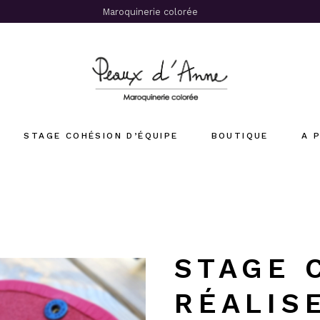
Maroquinerie colorée
STAGE COHÉSION D’ÉQUIPE
BOUTIQUE
A 
Stages Cuir
Sacs Femme
Sacs Homme
Accessoires
STAGE 
Offrir un stage cuir
su
RÉALIS
x