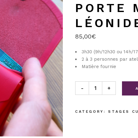
PORTE 
ix
LÉONID
85,00
€
3h30 (9h/12h30 ou 14h/1
2 à 3 personnes par atel
Matière fournie
Stage cuir - Réalisez votre
-
+
CATEGORY:
STAGES C