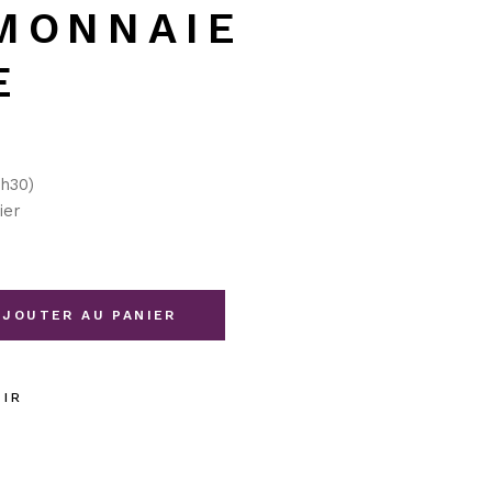
MONNAIE
E
7h30)
ier
 porte monnaie Léonide quantity
AJOUTER AU PANIER
UIR