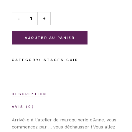
Stage cuir – Réalisez vos chaussons souples quantity
-
+
AJOUTER AU PANIER
CATEGORY:
STAGES CUIR
DESCRIPTION
AVIS (0)
Arrivé-e à l’atelier de maroquinerie d’Anne, vous
commencez par … vous déchausser ! Vous allez