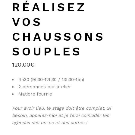
RÉALISEZ
VOS
CHAUSSONS
SOUPLES
120,00
€
4h30 (9h30-12h30 / 13h30-15h)
2 personnes par atelier
Matière fournie
Pour avoir lieu, le stage doit être complet. Si
besoin, appelez-moi et je ferai coïncider les
agendas des un-es et des autres !