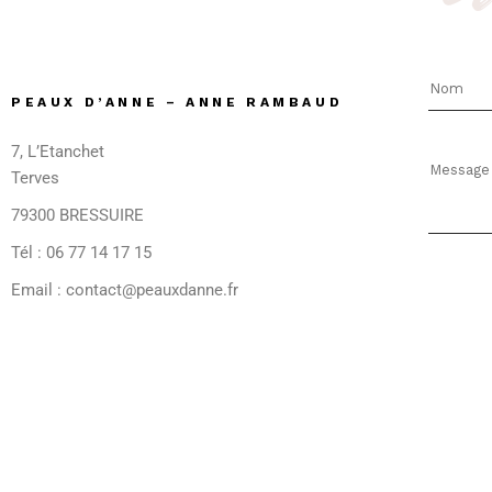
Réalisez votre sac à main
Réalisez le sac à main de votre cho
PEAUX D’ANNE –
ANNE RAMBAUD
7, L’Etanchet
Terves
79300 BRESSUIRE
Tél : 06 77 14 17 15
Email : contact@peauxdanne.fr