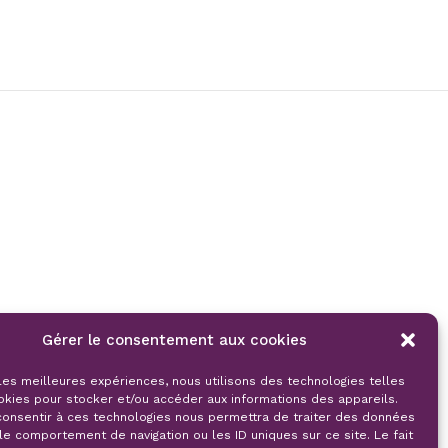
Gérer le consentement aux cookies
 les meilleures expériences, nous utilisons des technologies telles
okies pour stocker et/ou accéder aux informations des appareils.
 consentir à ces technologies nous permettra de traiter des données
le comportement de navigation ou les ID uniques sur ce site. Le fait