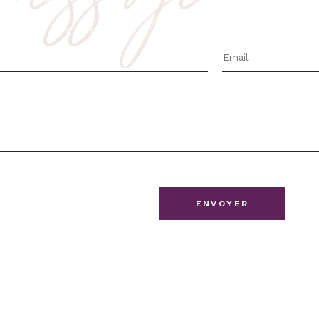
ix
ENVOYER