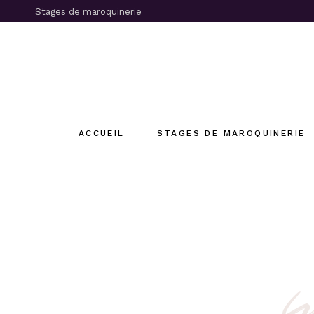
Stages de maroquinerie
ACCUEIL
STAGES DE MAROQUINERIE
Tous les Stages de maroquinerie
Réalisez votre porte monnaie
Réalisez votre ceinture
Réalisez vos chaussons souples
Réalisez votre ceinture cousue
Réalisez votre porte-monnaie cou
Réalisez l’accessoire de votre choi