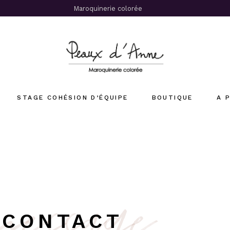
Maroquinerie colorée
STAGE COHÉSION D’ÉQUIPE
BOUTIQUE
A 
Stages Cuir
message
Sacs Femme
Sacs Homme
Accessoires
Offrir un stage cuir
su
CONTACT
x