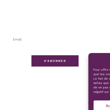
INSCRIPTION
NEWSLETTER
S'ABONNER
Pour offrir
que les co
Le fait de
telles que 
de ne pas 
FACEBOOK
INSTAGRAM
négatif sur
Ac