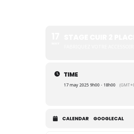
Réalisez votre sac à main
Réalisez le sac à main de votre cho
17
STAGE CUIR 2 PLAC
MAY
FABRIQUEZ VOTRE ACCESSOIR
TIME
17 may 2025 9h00 - 18h00
(GMT+0
CALENDAR
GOOGLECAL