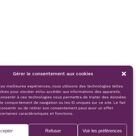
Gérer le consentement aux cookies
 les meilleures expériences, nous utilisons des technologies telles
okies pour stocker et/ou accéder aux informations des appareils.
 consentir à ces technologies nous permettra de traiter des données
le comportement de navigation ou les ID uniques sur ce site. Le fait
consentir ou de retirer son consentement peut avoir un effet
 certaines caractéristiques et fonctions.
cepter
Refuser
Voir les préférences