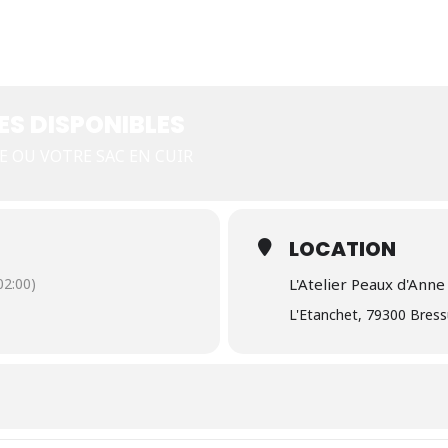
ix
ES DISPONIBLES
E OU VOTRE SAC EN CUIR
LOCATION
2:00)
L'Atelier Peaux d'Anne
L'Etanchet, 79300 Bress