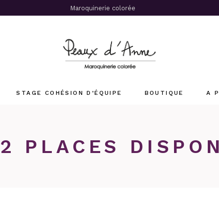
Maroquinerie colorée
STAGE COHÉSION D’ÉQUIPE
BOUTIQUE
A 
Stages Cuir
 2 PLACES DISPO
Sacs Femme
Sacs Homme
Accessoires
Offrir un stage cuir
su
x