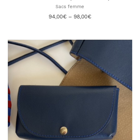
Sacs femme
94,00
€
–
98,00
€
Plage
de
prix :
94,00€
à
98,00€