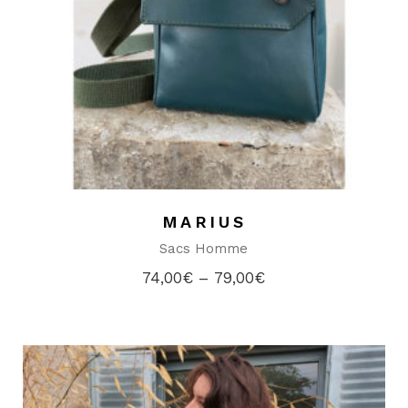
MARIUS
Sacs Homme
74,00
€
–
79,00
€
Plage
de
prix :
74,00€
à
79,00€