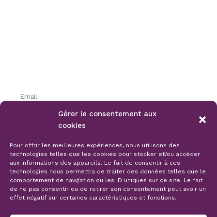
INSCRIPTION NEWSLETTER
Gérer le consentement aux
cookies
S'ABONNER
Pour offrir les meilleures expériences, nous utilisons des
technologies telles que les cookies pour stocker et/ou accéder
aux informations des appareils. Le fait de consentir à ces
technologies nous permettra de traiter des données telles que le
comportement de navigation ou les ID uniques sur ce site. Le fait
de ne pas consentir ou de retirer son consentement peut avoir un
FACEBOOK
INSTAGRAM
effet négatif sur certaines caractéristiques et fonctions.